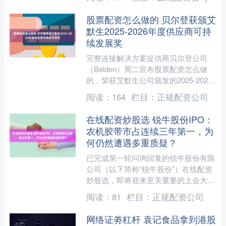
股票配资怎么做的 贝尔登获颁艾
默生2025-2026年度供应商可持
续发展奖
完整连接解决方案提供商贝尔登公司
（Belden）周二宣布股票配资怎么做
的，荣获艾默生公司颁发的2025-2026
年度供应商可持续发展奖。该奖项旨在
阅读：
164
栏目：
正规配资公司
表彰在其全球供....
在线配资炒股选 锐牛股份IPO：
农机胶带市占连续三年第一，为
何仍然遭遇多重质疑？
已完成第一轮问询回复的锐牛股份有限
公司（以下简称“锐牛股份”）在线配资
炒股选，即将迎来至关重要的上会大
考。 据悉，在农机圈里，锐牛股份并
阅读：
81
栏目：
正规配资公司
不是泛泛之辈，2022年....
网络证劵杠杆 袁记食品拿到港股