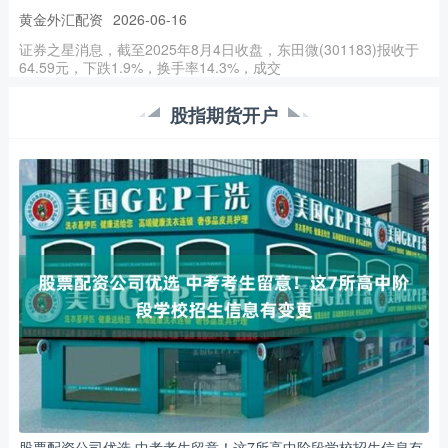
黄金外汇配资
2026-06-16
证券之星消息，截至2025年8月4日收盘，东田微(301183)报收于
64.59元，下跌1.9%，换手率14.3%，成交
股票融资比利 玩具相机成出片神器？学生党用“行车记录仪”拍照，
股指期货开户
越烂越有味
正规配资公司
2026-07-06
戳中了大家想拍点“不一样照片”的心理。 如果你常看 B 站相机圈或
者小红书股票融资比利，一定会被一台名叫「沧野 C3 M
股票主力操盘 异动快报：中央商场（600280）5月29日9点42分触
及涨停板
股指期货开户
2026-07-09
证券之星5月29日盘中消息，9点42分中央商场(600280)触及涨停
板。其所属行业一般零售目前上涨。领涨股为步步高。该
股票配资含义 博鳌亚洲论坛珀斯会议热议中国绿色发展经验(2)
股指期货开户
2026-08-04
股票配资含义 新华社照片，珀斯（澳大利亚），2026年7月27日 7
股票配资公司优选 中考考生留意！这7所高中阶段学校招生信息有