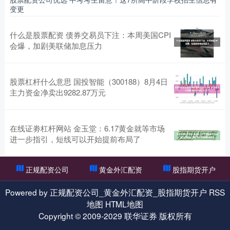
月27日，在澳大利亚珀斯，澳大利亚“气候能源金融智库
变更
中国期货配资网 何荣坚、王平、高二勇当选！东莞望牛墩迎来三位
副镇长
什么是股票配资 债券交易员下注：本周美国CPI
会爆，加剧美联储加息压力
股指期货开户
2026-06-19
8月15日上午，望牛墩镇第十八届人民代表大会第十次会议召开。
经依法选举中国期货配资网，何荣坚、王平、高二勇全票当选为望
牛
股票杠杆什么意思 国投智能（300188）8月4日
主力资金净卖出9282.87万元
在线证劵杠杆网站 金玉堂：6.17黄金就等市场
进一步指引，短线可以开始提前布局了
正规配资公司
黄金外汇配资
股指期货开户
Powered by
正规配资公司_黄金外汇配资_股指期货开户
RSS
地图
HTML地图
Copyright
© 2009-2029
联华证券
版权所有