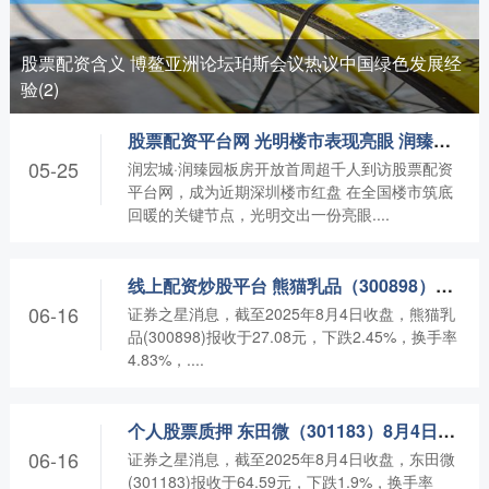
股票配资含义 博鳌亚洲论坛珀斯会议热议中国绿色发展经
验(2)
股票配资平台网 光明楼市表现亮眼 润臻园开盘去化超八成
05-25
润宏城·润臻园板房开放首周超千人到访股票配资
平台网，成为近期深圳楼市红盘 在全国楼市筑底
回暖的关键节点，光明交出一份亮眼....
线上配资炒股平台 熊猫乳品（300898）8月4日主力资金净卖出1582.13万元
06-16
证券之星消息，截至2025年8月4日收盘，熊猫乳
品(300898)报收于27.08元，下跌2.45%，换手率
4.83%，....
个人股票质押 东田微（301183）8月4日主力资金净卖出5584.16万元
06-16
证券之星消息，截至2025年8月4日收盘，东田微
(301183)报收于64.59元，下跌1.9%，换手率