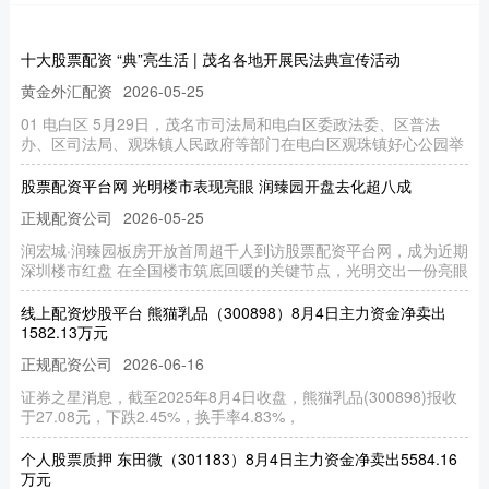
十大股票配资 “典”亮生活 | 茂名各地开展民法典宣传活动
黄金外汇配资
2026-05-25
01 电白区 5月29日，茂名市司法局和电白区委政法委、区普法
办、区司法局、观珠镇人民政府等部门在电白区观珠镇好心公园举
股票配资平台网 光明楼市表现亮眼 润臻园开盘去化超八成
正规配资公司
2026-05-25
润宏城·润臻园板房开放首周超千人到访股票配资平台网，成为近期
深圳楼市红盘 在全国楼市筑底回暖的关键节点，光明交出一份亮眼
线上配资炒股平台 熊猫乳品（300898）8月4日主力资金净卖出
1582.13万元
正规配资公司
2026-06-16
证券之星消息，截至2025年8月4日收盘，熊猫乳品(300898)报收
于27.08元，下跌2.45%，换手率4.83%，
个人股票质押 东田微（301183）8月4日主力资金净卖出5584.16
万元