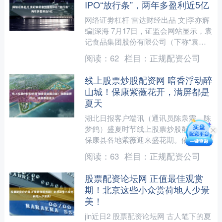
IPO“放行条”，两年多盈利近5亿
网络证劵杠杆 雷达财经出品 文|李亦辉
编|深海 7月17日，证监会网站显示，袁
记食品集团股份有限公司（下称“袁记
食品”）获境外发行上市及境内未上市
阅读：
62
栏目：
正规配资公司
股份“全流通....
线上股票炒股配资网 暗香浮动醉
山城！保康紫薇花开，满屏都是
夏天
湖北日报客户端讯（通讯员陈泉霖、陈
梦鸽）盛夏时节线上股票炒股配资网，
保康县各地紫薇迎来盛花期。依托得天
独厚的千年紫薇资源优势，当地深挖生
阅读：
63
栏目：
正规配资公司
态资源价值，坚持精细化养....
股票配资论坛网 正值最佳观赏
期！北京这些小众赏荷地人少景
美！
jin近日2 股票配资论坛网 古人笔下的夏