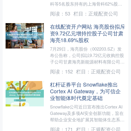
科等5名股东持有的上海骨科62%股权
并募集配套资金。截至本次交易预案签
阅读：
53
栏目：
正规配资公司
署日，标的资....
在线配资开户网站 海亮股份拟斥
资9.72亿元增持控股子公司甘肃
海亮18.69%股权
7月29日，海亮股份（002203.SZ）发
布公告称，公司拟以9.72亿元收购控股
子公司甘肃海亮新能源材料有限公司
18.6916%的股权。交易完成后，公司
阅读：
152
栏目：
正规配资公司
对该子....
杠杆证券平台 Snowflake推出
Cortex AI Gateway，为可信企
业智能体时代奠定基础
Snowflake公司近日宣布推出Cortex AI
Gateway及多项AI安全创新功能，旨在
帮助企业安全地扩展其智能体生态系
统。这些新举措通过提供统一的监控....
阅读：
171
栏目：
正规配资公司