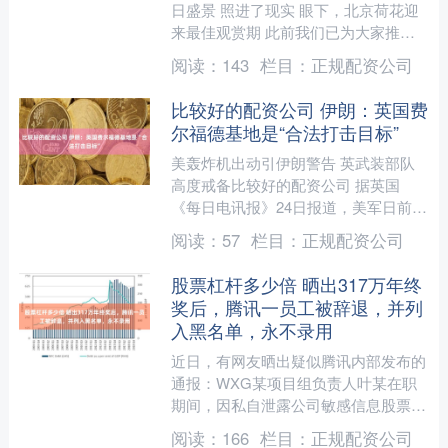
日盛景 照进了现实 眼下，北京荷花迎
来最佳观赏期 此前我们已为大家推介
多处赏荷地 今天推荐多款小众荷塘 沉
阅读：
143
栏目：
正规配资公司
浸式感受荷风....
比较好的配资公司 伊朗：英国费
尔福德基地是“合法打击目标”
美轰炸机出动引伊朗警告 英武装部队
高度戒备比较好的配资公司 据英国
《每日电讯报》24日报道，美军日前从
英国费尔福德基地出动B-1“枪骑兵”战略
阅读：
57
栏目：
正规配资公司
轰炸机打击伊朗目标....
股票杠杆多少倍 晒出317万年终
奖后，腾讯一员工被辞退，并列
入黑名单，永不录用
近日，有网友晒出疑似腾讯内部发布的
通报：WXG某项目组负责人叶某在职
期间，因私自泄露公司敏感信息股票杠
杆多少倍，被公司辞退并列入黑名单，
阅读：
166
栏目：
正规配资公司