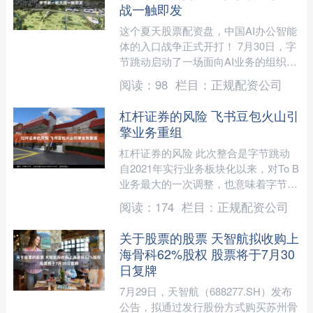
战一触即发
这个夏天股票配资盘，中国AI办公智能
体的入口战争正式开打！ 7月30日，字
节跳动启动了一场面向AI业务的组织调
整：飞书产品团队与豆包产品团队合
阅读：
98
栏目：
正规配资公司
并，成立新的豆包产....
杠杆证券的风险 飞书豆包火山引
擎业务重组
杠杆证券的风险 此次整合是字节跳动
自2021年实行业务板块化以来，对To B
业务最大的一次调整，也意味着字节在
进一步提升AI to B战略的优先级 文｜
阅读：
174
栏目：
正规配资公司
《财经》....
关于股票的股票 天智航拟收购上
海骨科62%股权 股票将于7月30
日复牌
7月29日，天智航（688277.SH）发布
公告，拟通过发行股份方式购买苏州骨